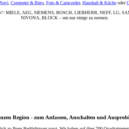
 Navi
,
Computer & Büro
,
Foto & Camcorder
,
Haushalt & Küche
oder
G
um-Marken“: MIELE, AEG, SIEMENS, BOSCH, LIEBHERR, NEFF,
NIVONA, BLOCK – um nur einige zu nennen.
anzen Region - zum Anfassen, Anschalten und Ausprob
irklich zu Ihren Bedürfnissen passt. Wir haben auf über 700 Quadratmet