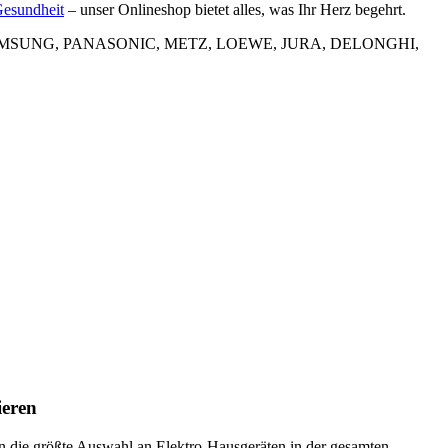
esundheit
– unser Onlineshop bietet alles, was Ihr Herz begehrt.
 LG, SAMSUNG, PANASONIC, METZ, LOEWE, JURA, DELONGHI,
ieren
ern die größte Auswahl an Elektro-Hausgeräten in der gesamten